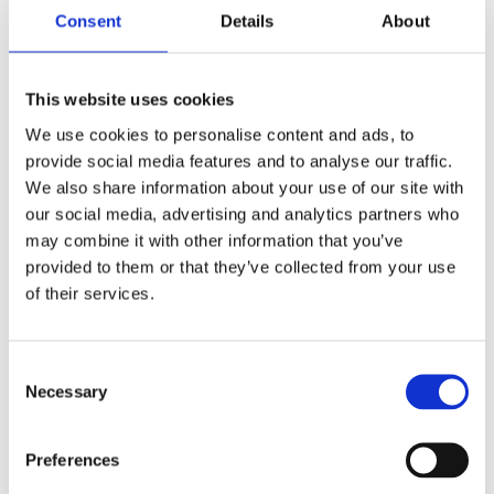
Przekazywanie danych do państw trzecich lub organizacji
Consent
Details
About
międzynarodowych
Co do zasady nie przekazujemy Twoich danych
osobowych poza Europejski Obszar Gospodarczy (EOG)
This website uses cookies
ani do organizacji międzynarodowych. Może jednak dojść
We use cookies to personalise content and ads, to
do przekazania danych poza EOG w sytuacji korzystania
provide social media features and to analyse our traffic.
przez Administratora z usług dostawców narzędzi
We also share information about your use of our site with
informatycznych (np. usług poczty elektronicznej,
our social media, advertising and analytics partners who
systemów wspierających komunikację lub hostingu), którzy
mogą przechowywać lub przetwarzać dane na serwerach
may combine it with other information that you’ve
zlokalizowanych poza EOG, w szczególności w Stanach
provided to them or that they’ve collected from your use
Zjednoczonych Ameryki. W takich przypadkach
of their services.
przekazywanie danych odbywa się wyłącznie pod
warunkiem zapewnienia jednego z mechanizmów
bezpieczeństwa przewidzianych w RODO, w
Consent
szczególności: gdy dostawca uczestniczy w programie EU–
Necessary
Selection
US Data Privacy Framework (DPF), co potwierdza jego
przestrzeganie zasad adekwatnej ochrony danych
osobowych, lub na podstawie standardowych klauzul
Preferences
umownych (SCC) przyjętych przez Komisję Europejską